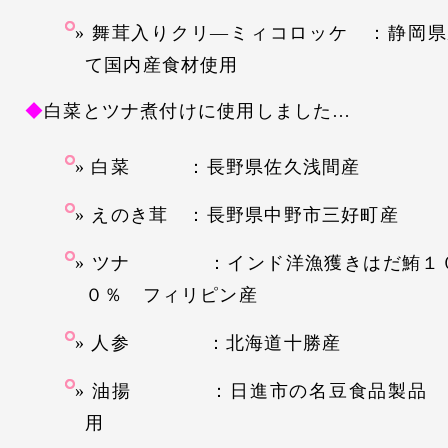
舞茸入りクリ―ミィコロッケ ：静岡県
て国内産食材使用
◆
白菜とツナ煮付けに使用しました…
白菜 ：長野県佐久浅間産
えのき茸 ：長野県中野市三好町産
ツナ ：インド洋漁獲きはだ鮪１
０％ フィリピン産
人参 ：北海道十勝産
油揚 ：日進市の名豆食品製品 
用