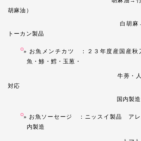
胡麻油→竹本油脂（
胡麻油）
白胡麻
トーカン製品
お魚メンチカツ ：２３年度産国産秋
魚・鯵・鱈・玉葱・
牛蒡・人参使用 ア
対応
国内製造加
お魚ソーセージ ：ニッスイ製品 アレ
内製造