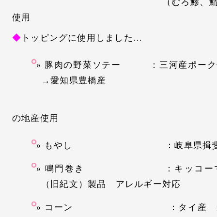
（むろ鯵、鯖）、国内
使用
◆
トッピングに使用しました…
豚肉の野菜ソテー ：三河産ポーク
→愛知県豊橋産
玉葱→愛知県
の地産使用
もやし ：岐阜県揖斐
鳴門巻き ：キッコーマン
（旧紀文）製品 アレルギー対応
コーン ：タイ産 遺伝