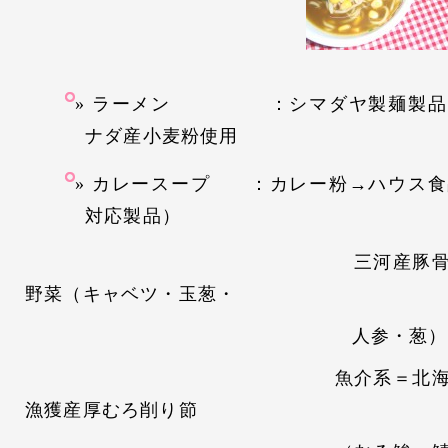
ラーメン ：シマダヤ製麺製品 
ナダ産小麦粉使用
カレースープ ：カレー粉→ハウス食
対応製品）
三河産豚骨、岐阜県
野菜（キャベツ・玉葱・
人参・葱）
魚介系＝北海道日高産
漁獲産厚むろ削り節