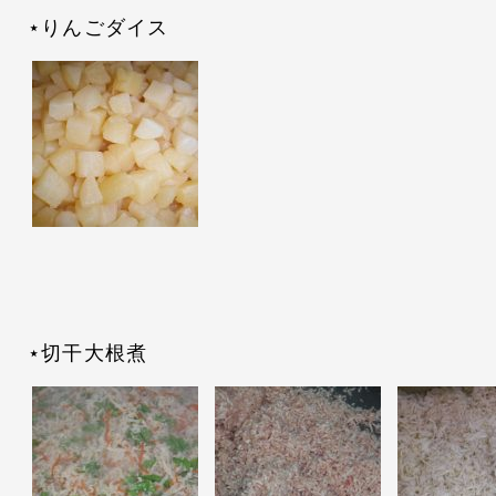
⋆りんごダイス
⋆切干大根煮