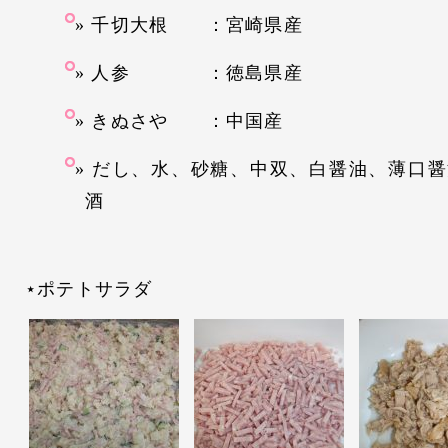
千切大根 ：宮崎県産
人参 ：徳島県産
きぬさや ：中国産
だし、水、砂糖、中双、白醤油、薄口醤
酒
⋆ポテトサラダ