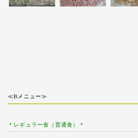
≪Bメニュー≫
＊レギュラー
食（普通食）＊