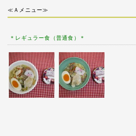
≪Ａメニュー≫
＊レギュラー
食（普通食）＊