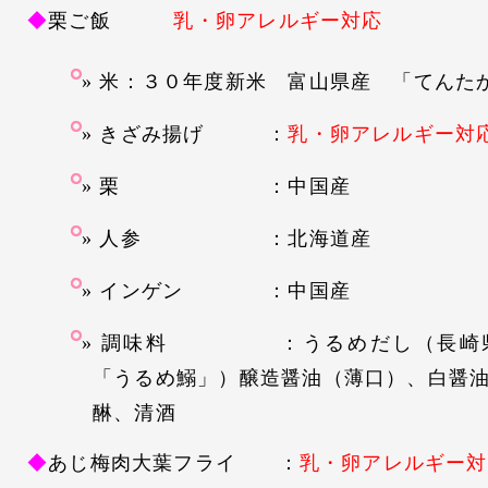
◆
栗ご飯
乳・卵アレルギー対応
米：３０年度新米 富山県産 「てんた
きざみ揚げ
：
乳・卵アレルギー対
栗 ：中国産
人参 ：北海道産
インゲン ：中国産
調味料 ：うるめだし（長崎県
「うるめ鰯」）醸造醤油（薄口）、白醤
醂、清酒
◆
あじ梅肉大葉フライ
：
乳・卵アレルギー対