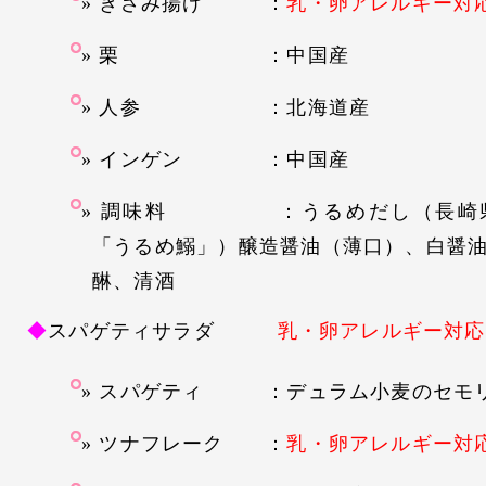
きざみ揚げ
：
乳・卵アレルギー対
栗 ：中国産
人参 ：北海道産
インゲン ：中国産
調味料 ：うるめだし（長崎県
「うるめ鰯」）醸造醤油（薄口）、白醤
醂、清酒
◆
スパゲティサラダ
乳・卵アレルギー対応
スパゲティ ：デュラム小麦のセモ
ツナフレーク ：
乳・卵アレルギー対