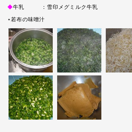
◆
牛乳 ：雪印メグミルク牛乳
⋆若布の味噌汁