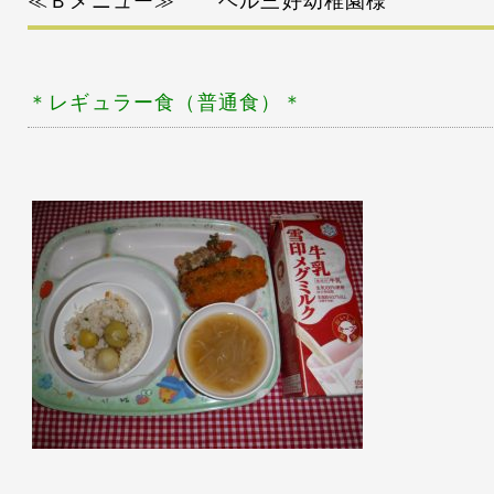
≪Ｂメニュー≫ ベル三好幼稚園様
＊レギュラー
食（普通食）＊