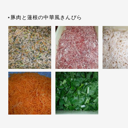
⋆豚肉と蓮根の中華風きんぴら