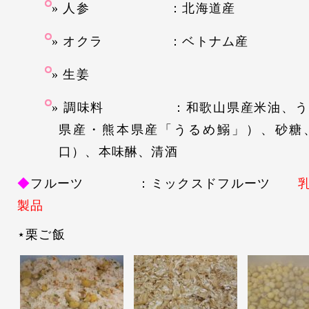
人参 ：北海道産
オクラ ：ベトナム産
生姜
調味料 ：和歌山県産米油、うる
県産・熊本県産「うるめ鰯」）、砂糖
口）、本味醂、清酒
◆
フルーツ ：ミックスドフルーツ
乳
製品
⋆栗ご飯