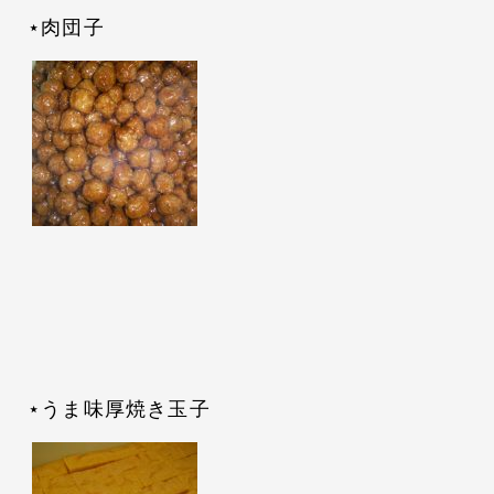
⋆肉団子
⋆うま味厚焼き玉子