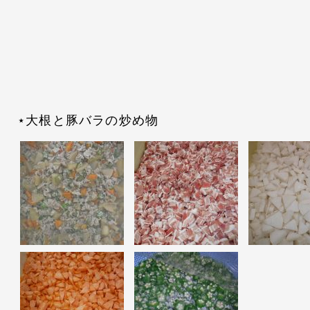
⋆大根と豚バラの炒め物