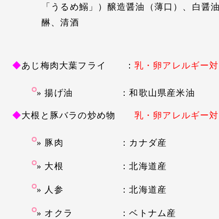
「うるめ鰯」）醸造醤油（薄口）、白醤
醂、清酒
◆
あじ梅肉大葉フライ
：
乳・卵アレルギー対
揚げ油 ：和歌山県産米油
◆
大根と豚バラの炒め物
乳・卵アレルギー対
豚肉 ：カナダ産
大根 ：北海道産
人参 ：北海道産
オクラ ：ベトナム産