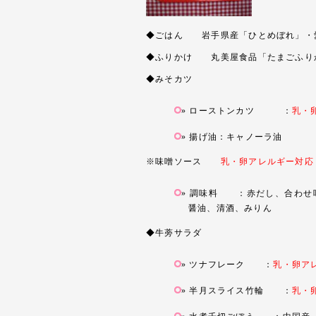
◆ごはん 岩手県産「ひとめぼれ」・
◆ふりかけ 丸美屋食品「たまごふり
◆みそカツ
ローストンカツ ：
乳・
揚げ油：キャノーラ油
※味噌ソース
乳・卵アレルギー対応
調味料 ：赤だし、合わせ
醤油、清酒、みりん
◆牛蒡サラダ
ツナフレーク ：
乳・卵ア
半月スライス竹輪 ：
乳・