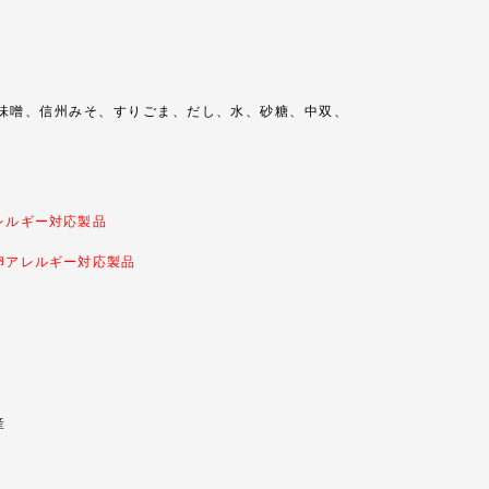
味噌、信州みそ、すりごま、だし、水、砂糖、中双、
レルギー対応製品
卵アレルギー対応製品
産