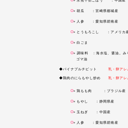
水煮千切ごぼう ：中国産
胡瓜 ：宮崎県都城産
人参 ：愛知県碧南産
とうもろこし ：アメリカ
白ごま
調味料 ：海水塩、醤油。み
ゴマ油
◆パイナプルチビット
乳・卵アレ
◆鶏肉のにらもやし炒め
乳・卵アレ
鶏もも肉 ：ブラジル産
もやし ：静岡県産
玉ねぎ ：中国産
人参 ：愛知県碧南産