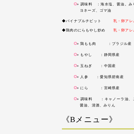
調味料 ：海水塩、醤油。み
ヨネーズ、ゴマ油
◆パイナプルチビット
乳・卵アレ
◆鶏肉のにらもやし炒め
乳・卵アレ
鶏もも肉 ：ブラジル産
もやし ：静岡県産
玉ねぎ ：中国産
人参 ：愛知県碧南産
にら ：宮崎県産
調味料 ：キャノーラ油、
醤油、清酒、みりん
《Bメニュー》