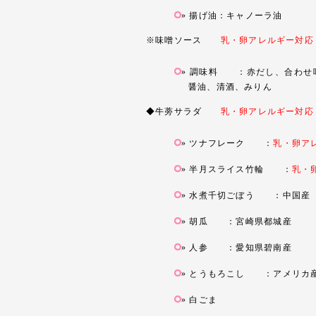
揚げ油：キャノーラ油
※味噌ソース
乳・卵アレルギー対応
調味料 ：赤だし、合わせ
醤油、清酒、みりん
◆牛蒡サラダ
乳・卵アレルギー対応
ツナフレーク ：
乳・卵ア
半月スライス竹輪 ：
乳・
水煮千切ごぼう ：中国産
胡瓜 ：宮崎県都城産
人参 ：愛知県碧南産
とうもろこし ：アメリカ
白ごま