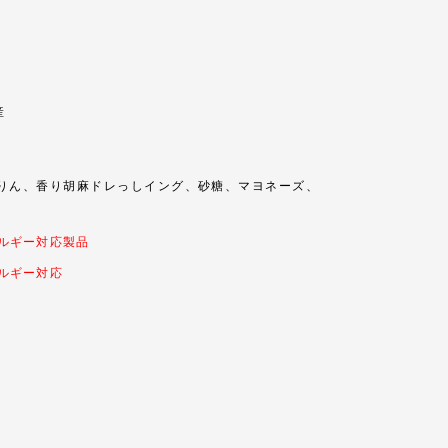
産
りん、香り胡麻ドレっしイング、砂糖、マヨネーズ、
ルギー対応製品
ルギー対応