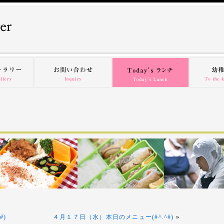
#)
４月１７日（水）本日のメニュー(#^.^#)
»