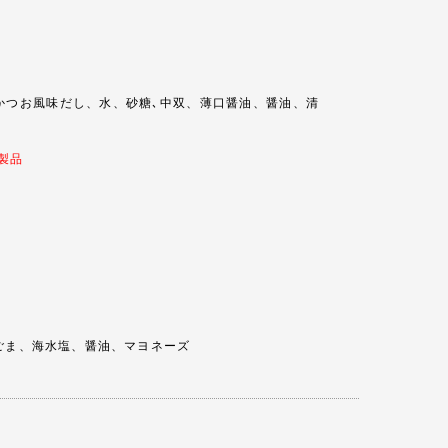
つお風味だし、水、砂糖､中双、薄口醤油、醤油、清
製品
ま、海水塩、醤油、マヨネーズ