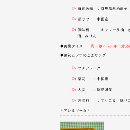
白糸蒟蒻 ：群馬県産蒟蒻芋
絹サヤ ：中国産
調味料 ：キャノーラ油、か
酒、みりん
◆黄桃ダイス
乳・卵アレルギー対応
◆菜花とツナのごまサラダ
ツナフレーク
菜花 ：中国産
人参 ：徳島県産
調味料 ：すりごま、練りご
＊アレルギー食＊