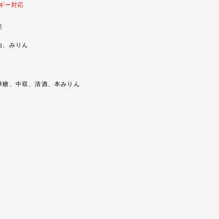
ギー対応
産
、みりん
糖、中双、清酒、本みりん