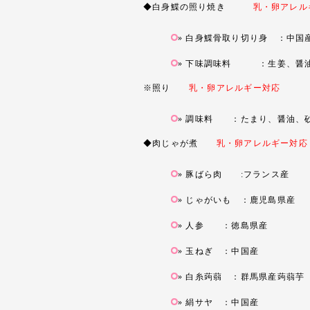
◆白身鰈の照り焼き
乳・卵アレル
白身鰈骨取り切り身 ：中国
下味調味料 ：生姜、醤油
※照り
乳・卵アレルギー対応
調味料 ：たまり、醤油、砂
◆肉じゃが煮
乳・卵アレルギー対応
豚ばら肉 :フランス産
じゃがいも ：鹿児島県産
人参 ：徳島県産
玉ねぎ ：中国産
白糸蒟蒻 ：群馬県産蒟蒻芋
絹サヤ ：中国産