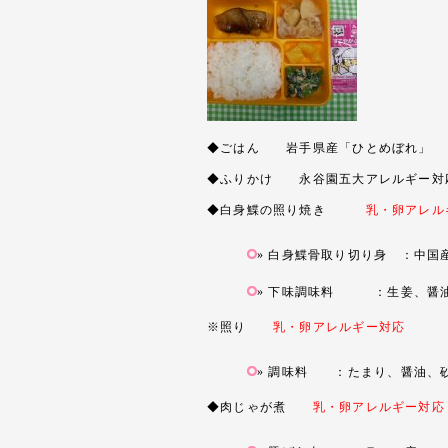
◆ごはん 岩手県産「ひとめぼれ」
◆ふりかけ 永谷園五大アレルギー対
◆白身鰈の照り焼き
乳・卵アレル
白身鰈骨取り切り身 ：中国
下味調味料 ：生姜、醤油
※照り
乳・卵アレルギー対応
調味料 ：たまり、醤油、砂
◆肉じゃが煮
乳・卵アレルギー対応