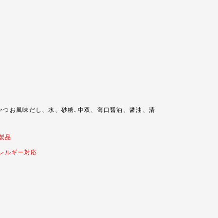
つお風味だし、水、砂糖､中双、薄口醤油、醤油、清
製品
レルギー対応