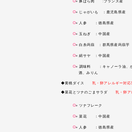
豚ばら肉 :フランス産
じゃがいも ：鹿児島県産
人参 ：徳島県産
玉ねぎ ：中国産
白糸蒟蒻 ：群馬県産蒟蒻芋
絹サヤ ：中国産
調味料 ：キャノーラ油、か
酒、みりん
◆黄桃ダイス
乳・卵アレルギー対応
◆菜花とツナのごまサラダ
乳・卵ア
ツナフレーク
菜花 ：中国産
人参 ：徳島県産