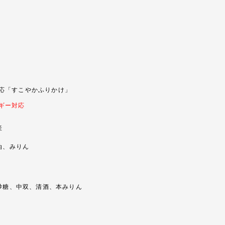
応「すこやかふりかけ」
ギー対応
産
、みりん
糖、中双、清酒、本みりん