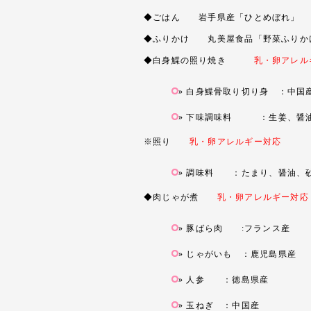
◆ごはん 岩手県産「ひとめぼれ」
◆ふりかけ 丸美屋食品「野菜ふりか
◆白身鰈の照り焼き
乳・卵アレル
白身鰈骨取り切り身 ：中国
下味調味料 ：生姜、醤油
※照り
乳・卵アレルギー対応
調味料 ：たまり、醤油、砂
◆肉じゃが煮
乳・卵アレルギー対応
豚ばら肉 :フランス産
じゃがいも ：鹿児島県産
人参 ：徳島県産
玉ねぎ ：中国産