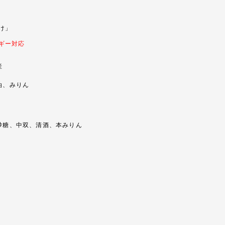
け」
ギー対応
産
、みりん
糖、中双、清酒、本みりん