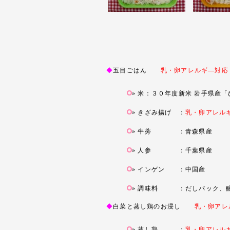
◆
五目ごはん
乳・卵アレルギ―対応
米：３０年度新米 岩手県産「
きざみ揚げ
：
乳・卵アレル
牛蒡 ：青森県産
人参 ：千葉県産
インゲン ：中国産
調味料 ：だしパック、醸
◆
白菜と蒸し鶏のお浸し
乳・卵アレ
蒸し鶏
：
乳・卵アレル