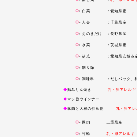
白菜 ：愛知県産
人参 ：千葉県産
えのきだけ ：長野県産
水菜 ：茨城県産
胡瓜 ：愛知県安城市
削り節
調味料 ：だしパック、和
◆
鯖みりん焼き
乳・卵アレルギ
◆
マジ旨ウインナー
◆
豚肉と大根の炒め物
乳・卵アレ
豚肉 ：三重県産
竹輪
：
乳・卵アレルギ