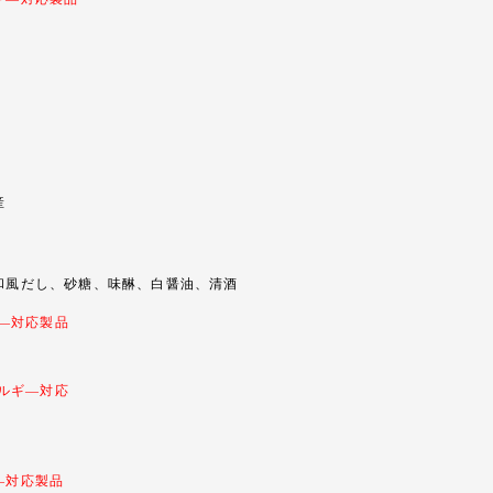
産
風だし、砂糖、味醂、白醤油、清酒
―対応製品
ルギ―対応
―対応製品