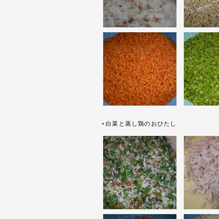
⋆白菜と蒸し鶏のおひたし