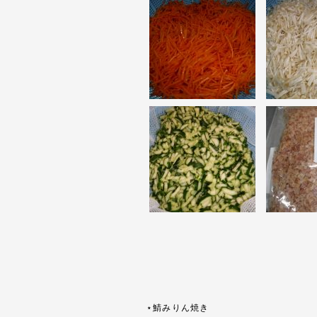
⋆鯖みりん焼き