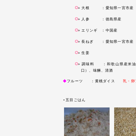
大根 ：愛知県一宮市産
人参 ：徳島県産
エリンギ ：中国産
長ねぎ ：愛知県一宮市産
生姜
調味料 ：和歌山県産米油
口）、味醂、清酒
◆
フルーツ ：黄桃ダイス
乳・卵
⋆五目ごはん