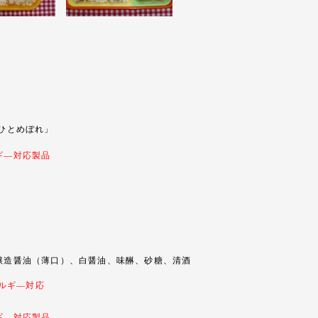
ひとめぼれ」
ギ―対応製品
造醤油（薄口）、白醤油、味醂、砂糖、清酒
ルギ―対応
ギ―対応製品