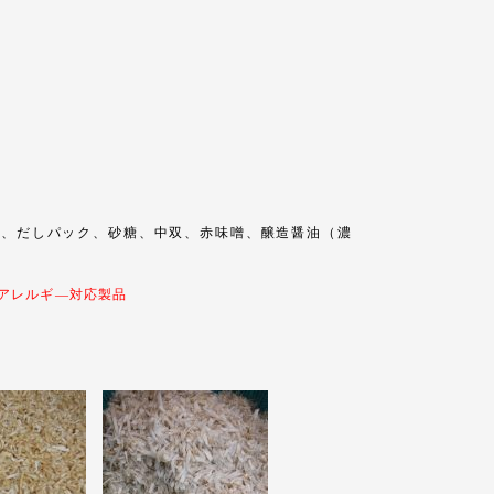
、だしパック、砂糖、中双、赤味噌、醸造醤油（濃
アレルギ―対応製品