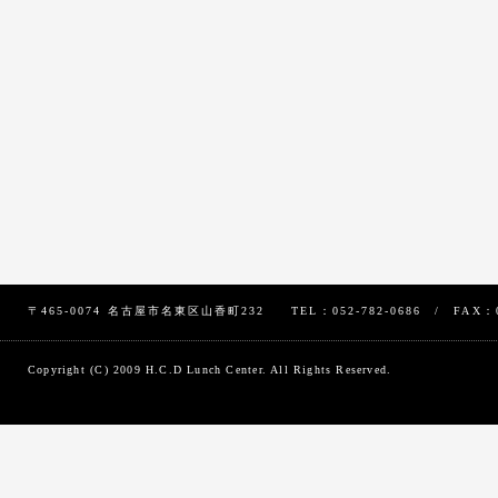
〒465-0074 名古屋市名東区山香町232 TEL：052-782-0686 / FAX：05
Copyright (C) 2009 H.C.D Lunch Center. All Rights Reserved.