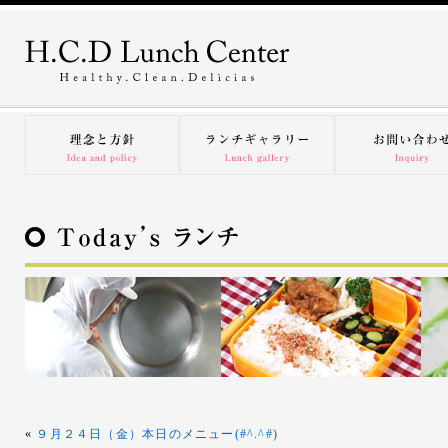
«
９月２４日（金）本日のメニュー(#^.^#)